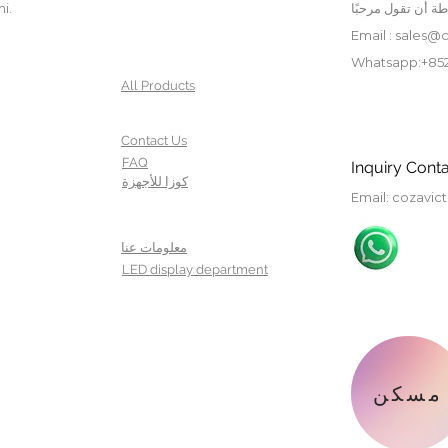
i.
Email :
sales@c
Whatsapp:+852
All Products
Contact Us
FAQ
Inquiry Conta
كوزا للأجهزة
Email
:
cozavic
معلومات عنا
LED display department
مسكن