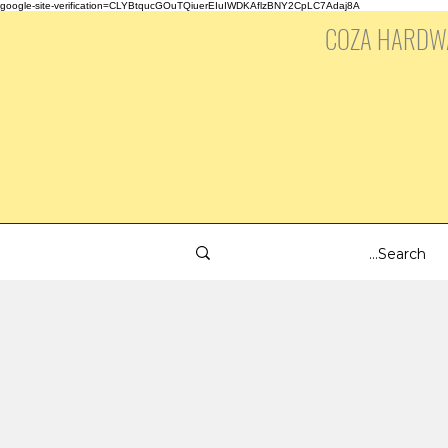
google-site-verification=CLYBtqucGOuTQiuerEIuIWDKAflzBNY2CpLC7Adaj8A
COZA HARDW