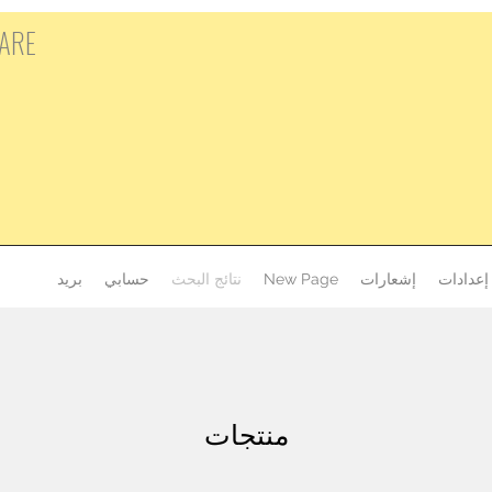
ARE
إعدادات
إشعارات
New Page
نتائج البحث
حسابي
بريد
منتجات