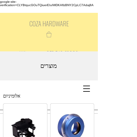
google-site-
verification=CLYBtqucGOuTQiuerEIuIWDKAflzBNY2CpLC7Adaj8A
COZA HARDWARE
Whatsapp:
+852 549 69889
Inquiry Email: cozavictora@qq.com
מוצרים
אלומיניום