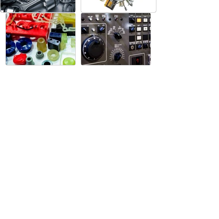
SOCIAL MEDIA
Get in touch with us! Feel free to drop
us a note if you wish to learn more
about any of our products, or if you
simply want to say hi.
USEFUL LINKS